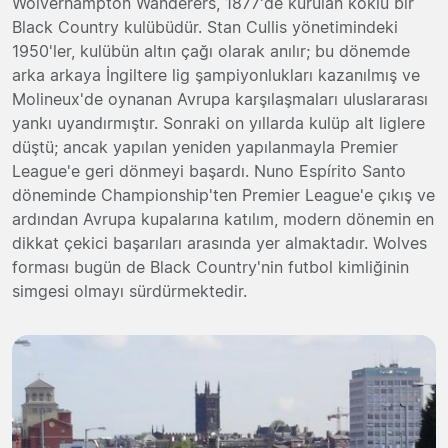
Wolverhampton Wanderers, 1877'de kurulan köklü bir
Black Country kulübüdür. Stan Cullis yönetimindeki
1950'ler, kulübün altın çağı olarak anılır; bu dönemde
arka arkaya İngiltere lig şampiyonlukları kazanılmış ve
Molineux'de oynanan Avrupa karşılaşmaları uluslararası
yankı uyandırmıştır. Sonraki on yıllarda kulüp alt liglere
düştü; ancak yapılan yeniden yapılanmayla Premier
League'e geri dönmeyi başardı. Nuno Espírito Santo
döneminde Championship'ten Premier League'e çıkış ve
ardından Avrupa kupalarına katılım, modern dönemin en
dikkat çekici başarıları arasında yer almaktadır. Wolves
forması bugün de Black Country'nin futbol kimliğinin
simgesi olmayı sürdürmektedir.