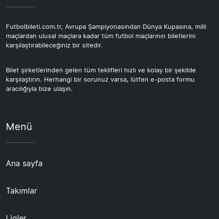
katılmıştır. Wolves, İngiliz futbolunun köklü kulüpleri
arasında yer almaya devam etmektedir.
Futbolbileti.com.tr, Avrupa Şampiyonasından Dünya Kupasına, milli
maçlardan ulusal maçlara kadar tüm futbol maçlarının biletlerini
karşılaştırabileceğiniz bir sitedir.
Bilet şirketlerinden gelen tüm teklifleri hızlı ve kolay bir şekilde
karşılaştırın. Herhangi bir sorunuz varsa, lütfen e-posta formu
aracılığıyla bize ulaşın.
Menü
Ana sayfa
Takımlar
Ligler