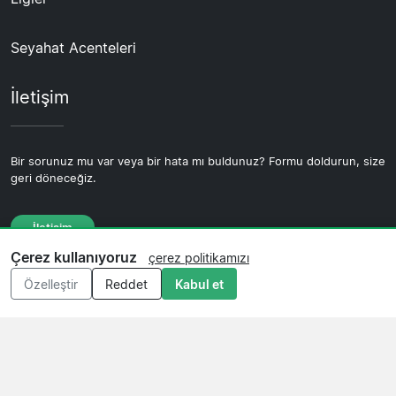
Seyahat Acenteleri
İletişim
Bir sorunuz mu var veya bir hata mı buldunuz? Formu doldurun, size
geri döneceğiz.
İletişim
Çerez kullanıyoruz
çerez politikamızı
Özelleştir
Reddet
Kabul et
© 2026 Copyright Futbolbileti.com.tr ·
Hakkımızda
·
İletişim
·
Gizlilik politikası
·
Çerez politikası
·
Editoryal politika