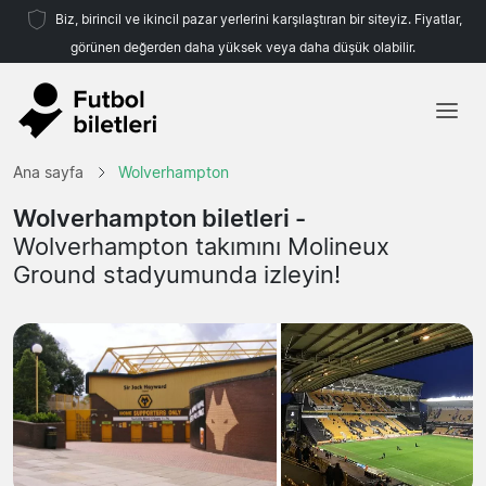
Biz, birincil ve ikincil pazar yerlerini karşılaştıran bir siteyiz. Fiyatlar,
görünen değerden daha yüksek veya daha düşük olabilir.
Ana sayfa
Ana sayfa
Wolverhampton
Takımlar
Wolverhampton biletleri -
Wolverhampton takımını Molineux
Ligler
Ground stadyumunda izleyin!
Seyahat Acenteleri