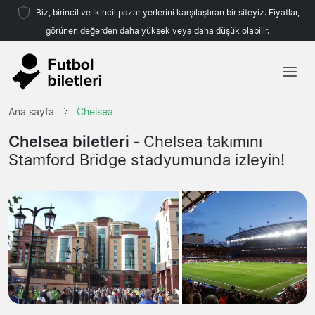
Biz, birincil ve ikincil pazar yerlerini karşılaştıran bir siteyiz. Fiyatlar,
görünen değerden daha yüksek veya daha düşük olabilir.
Ana sayfa
Ana sayfa
Chelsea
Takımlar
Chelsea biletleri -
Chelsea takımını
Stamford Bridge stadyumunda izleyin!
Ligler
Seyahat Acenteleri