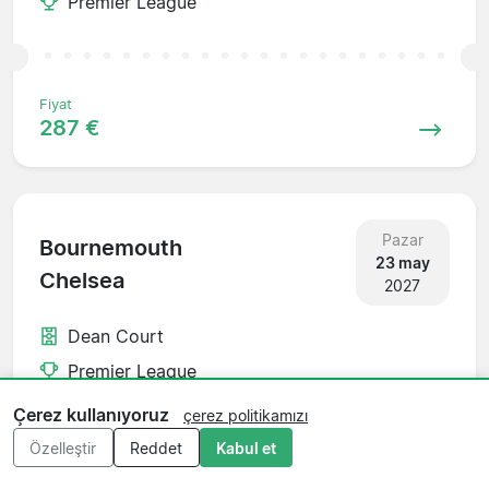
Premier League
Fiyat
287 €
Pazar
Bournemouth
23 may
Chelsea
2027
Dean Court
Premier League
Çerez kullanıyoruz
çerez politikamızı
Özelleştir
Reddet
Kabul et
Fiyat