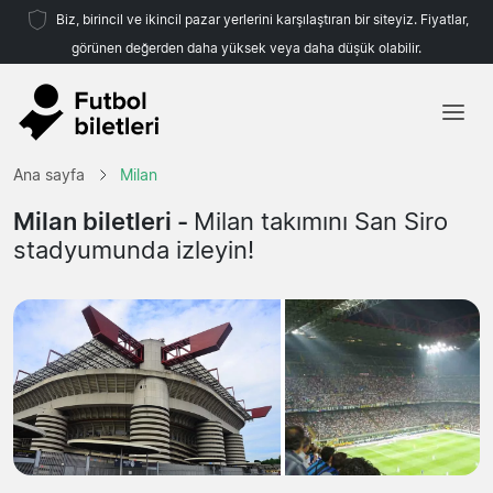
Biz, birincil ve ikincil pazar yerlerini karşılaştıran bir siteyiz. Fiyatlar,
görünen değerden daha yüksek veya daha düşük olabilir.
Ana sayfa
Ana sayfa
Milan
Takımlar
Milan biletleri -
Milan takımını San Siro
stadyumunda izleyin!
Ligler
Seyahat Acenteleri