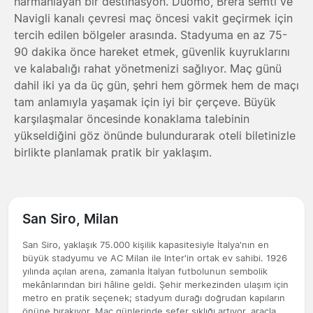
harmanlayan bir destinasyon. Duomo, Brera semti ve
Navigli kanalı çevresi maç öncesi vakit geçirmek için
tercih edilen bölgeler arasında. Stadyuma en az 75-
90 dakika önce hareket etmek, güvenlik kuyruklarını
ve kalabalığı rahat yönetmenizi sağlıyor. Maç günü
dahil iki ya da üç gün, şehri hem görmek hem de maçı
tam anlamıyla yaşamak için iyi bir çerçeve. Büyük
karşılaşmalar öncesinde konaklama talebinin
yükseldiğini göz önünde bulundurarak oteli biletinizle
birlikte planlamak pratik bir yaklaşım.
San Siro, Milan
San Siro, yaklaşık 75.000 kişilik kapasitesiyle İtalya'nın en
büyük stadyumu ve AC Milan ile Inter'in ortak ev sahibi. 1926
yılında açılan arena, zamanla İtalyan futbolunun sembolik
mekânlarından biri hâline geldi. Şehir merkezinden ulaşım için
metro en pratik seçenek; stadyum durağı doğrudan kapıların
önüne bırakıyor. Maç günlerinde sefer sıklığı artıyor, araçla