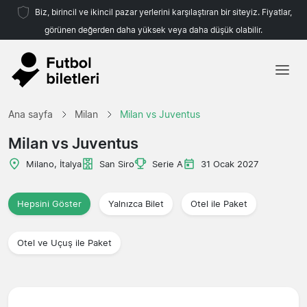
Biz, birincil ve ikincil pazar yerlerini karşılaştıran bir siteyiz. Fiyatlar,
görünen değerden daha yüksek veya daha düşük olabilir.
Ana sayfa
Ana sayfa
Milan
Milan vs Juventus
Takımlar
Milan vs Juventus
Ligler
Milano, İtalya
San Siro
Serie A
31 Ocak 2027
Seyahat Acenteleri
Hepsini Göster
Yalnızca Bilet
Otel ile Paket
Otel ve Uçuş ile Paket