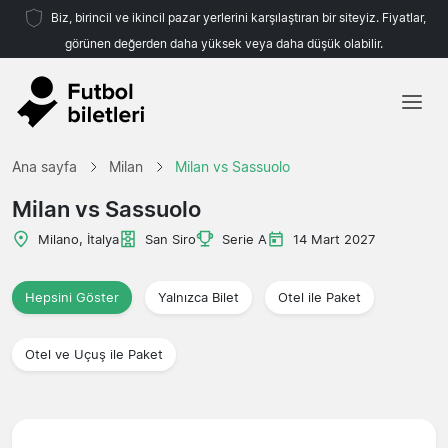
Biz, birincil ve ikincil pazar yerlerini karşılaştıran bir siteyiz. Fiyatlar,
görünen değerden daha yüksek veya daha düşük olabilir.
Ana sayfa
Ana sayfa
Milan
Milan vs Sassuolo
Takımlar
Milan vs Sassuolo
Ligler
Milano, İtalya
San Siro
Serie A
14 Mart 2027
Seyahat Acenteleri
Hepsini Göster
Yalnızca Bilet
Otel ile Paket
Otel ve Uçuş ile Paket