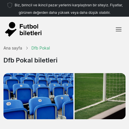
Biz, birincil ve ikincil pazar yerlerini karşılaştıran bir siteyiz. Fiyatlar,
görünen değerden daha yüksek veya daha düşük olabilir.
Ana sayfa
Ana sayfa
Dfb Pokal
Takımlar
Dfb Pokal biletleri
Ligler
Seyahat Acenteleri