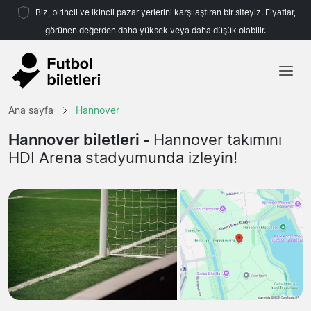
Biz, birincil ve ikincil pazar yerlerini karşılaştıran bir siteyiz. Fiyatlar,
görünen değerden daha yüksek veya daha düşük olabilir.
Ana sayfa
Ana sayfa
Hannover
Takımlar
Hannover biletleri -
Hannover takımını
HDI Arena stadyumunda izleyin!
Ligler
Seyahat Acenteleri