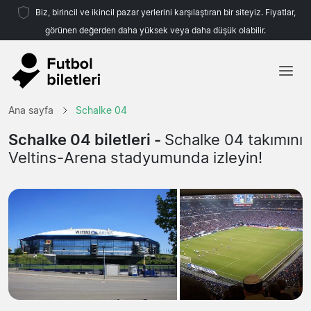
Biz, birincil ve ikincil pazar yerlerini karşılaştıran bir siteyiz. Fiyatlar,
görünen değerden daha yüksek veya daha düşük olabilir.
Ana sayfa
Ana sayfa
Schalke 04
Takımlar
Schalke 04 biletleri -
Schalke 04 takımını
Veltins-Arena stadyumunda izleyin!
Ligler
Seyahat Acenteleri