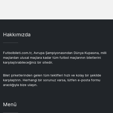
yetkili uluslararası platformlar bu tür maçlar için
konaklamayı buna göre ayarlamak. Hafta sonu maçları
alternatif seçenekler sunuyor. Derbi tarihini öğrendikten
için Cuma akşamı varış, Pazar gece dönüş hem rahat bir
sonra erken rezervasyon yapmak, planlamanızı sağlam
program hem de şehri görmeye yeterli vakit sağlıyor.
tutmanın en iyi yolu.
Gelsenkirchen çevresi toplu taşıma açısından oldukça
işlevli; Ruhr bölgesinin Essen, Bochum veya Dortmund
Hakkımızda
gibi diğer şehirleriyle birleştirilen bir tur da
değerlendirilebilir. Bilet seçimini erkenden yapmak, uçuş
ve otel planlamasının geri kalanını otomatik olarak
netleştiriyor.
Futbolbileti.com.tr, Avrupa Şampiyonasından Dünya Kupasına, milli
maçlardan ulusal maçlara kadar tüm futbol maçlarının biletlerini
karşılaştırabileceğiniz bir sitedir.
Bilet şirketlerinden gelen tüm teklifleri hızlı ve kolay bir şekilde
karşılaştırın. Herhangi bir sorunuz varsa, lütfen e-posta formu
aracılığıyla bize ulaşın.
Menü