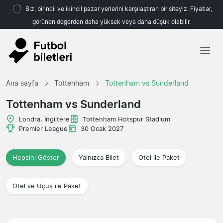
Biz, birincil ve ikincil pazar yerlerini karşılaştıran bir siteyiz. Fiyatlar,
görünen değerden daha yüksek veya daha düşük olabilir.
Ana sayfa
Ana sayfa
Tottenham
Tottenham vs Sunderland
Takımlar
Tottenham vs Sunderland
Ligler
Londra, İngiltere
Tottenham Hotspur Stadium
Premier League
30 Ocak 2027
Seyahat Acenteleri
Hepsini Göster
Yalnızca Bilet
Otel ile Paket
Otel ve Uçuş ile Paket