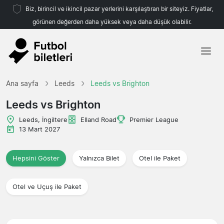
Biz, birincil ve ikincil pazar yerlerini karşılaştıran bir siteyiz. Fiyatlar,
görünen değerden daha yüksek veya daha düşük olabilir.
Ana sayfa
Ana sayfa
Leeds
Leeds vs Brighton
Takımlar
Leeds vs Brighton
Ligler
Leeds, İngiltere
Elland Road
Premier League
13 Mart 2027
Seyahat Acenteleri
Hepsini Göster
Yalnızca Bilet
Otel ile Paket
Otel ve Uçuş ile Paket