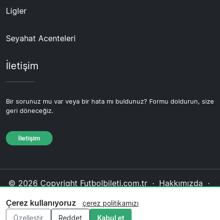
Ligler
Seyahat Acenteleri
İletişim
Bir sorunuz mu var veya bir hata mı buldunuz? Formu doldurun, size
geri döneceğiz.
İletişim
© 2026 Copyright Futbolbileti.com.tr ·
Hakkımızda
·
İletişim
·
Gizlilik politikası
·
Çerez politikası
·
Çerez kullanıyoruz
çerez politikamızı
Editoryal politika
Özelleştir
Reddet
Kabul et