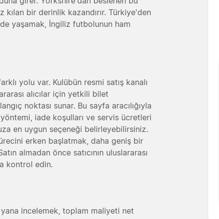
duna girer. Yorkshire'dan beslenen bu
 kılan bir derinlik kazandırır. Türkiye'den
inde yaşamak, İngiliz futbolunun ham
arklı yolu var. Kulübün resmi satış kanalı
rası alıcılar için yetkili bilet
angıç noktası sunar. Bu sayfa aracılığıyla
at yöntemi, iade koşulları ve servis ücretleri
za en uygun seçeneği belirleyebilirsiniz.
sürecini erken başlatmak, daha geniş bir
Satın almadan önce satıcının uluslararası
 kontrol edin.
yan yana incelemek, toplam maliyeti net