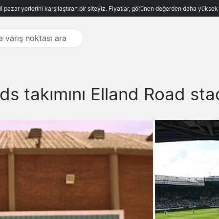
ncil pazar yerlerini karşılaştıran bir siteyiz. Fiyatlar, görünen değerden daha yükse
ds takımını Elland Road sta