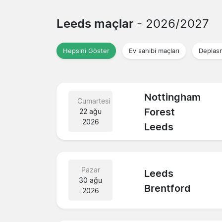
Leeds maçlar
- 2026/2027
Hepsini Göster
Ev sahibi maçları
Deplas
Nottingham
Cumartesi
Forest
22 ağu
2026
Leeds
Pazar
Leeds
30 ağu
Brentford
2026