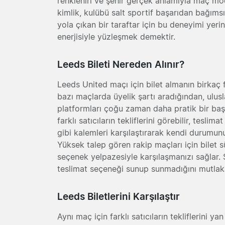
renkleniri ve şehir gerçek anlamıyla maç mo
kimlik, kulübü salt sportif başarıdan bağımsız
yola çıkan bir taraftar için bu deneyimi yer
enerjisiyle yüzleşmek demektir.
Leeds Bileti Nereden Alınır?
Leeds United maçı için bilet almanın birkaç f
bazı maçlarda üyelik şartı aradığından, uluslara
platformları çoğu zaman daha pratik bir başl
farklı satıcıların tekliflerini görebilir, teslim
gibi kalemleri karşılaştırarak kendi durumunu
Yüksek talep gören rakip maçları için bilet 
seçenek yelpazesiyle karşılaşmanızı sağlar. 
teslimat seçeneği sunup sunmadığını mutlaka
Leeds Biletlerini Karşılaştır
Aynı maç için farklı satıcıların tekliflerini 