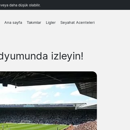
k veya daha düşük olabilir.
Ana sayfa
Takımlar
Ligler
Seyahat Acenteleri
dyumunda izleyin!