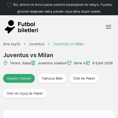
Biz, birincil ve ikincil pazar yerlerini karşılaştıran bir siteyiz. Fiyatlar,
görünen değerden daha yüksek veya daha düşük olabilir.
Ana sayfa
Ana sayfa
Juventus
Juventus vs Milan
Takımlar
Juventus vs Milan
Ligler
Torino, İtalya
Juventus stadium
Serie A
6 Eylül 2026
Seyahat Acenteleri
Hepsini Göster
Yalnızca Bilet
Otel ile Paket
Otel ve Uçuş ile Paket