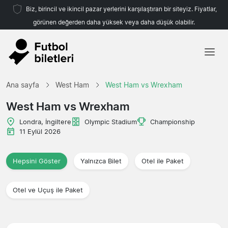
Biz, birincil ve ikincil pazar yerlerini karşılaştıran bir siteyiz. Fiyatlar,
görünen değerden daha yüksek veya daha düşük olabilir.
Ana sayfa
Ana sayfa
West Ham
West Ham vs Wrexham
Takımlar
West Ham vs Wrexham
Ligler
Londra, İngiltere
Olympic Stadium
Championship
11 Eylül 2026
Seyahat Acenteleri
Hepsini Göster
Yalnızca Bilet
Otel ile Paket
Otel ve Uçuş ile Paket