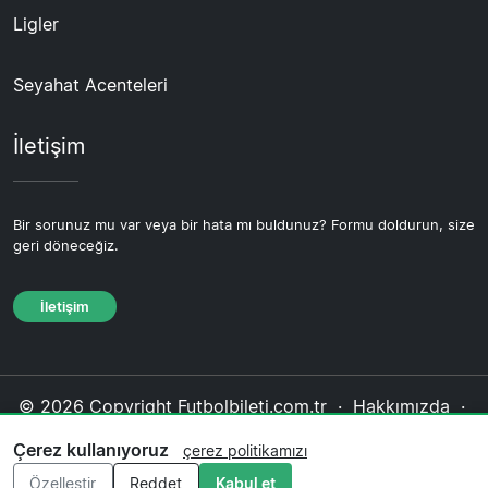
Ligler
Seyahat Acenteleri
İletişim
Bir sorunuz mu var veya bir hata mı buldunuz? Formu doldurun, size
geri döneceğiz.
İletişim
© 2026 Copyright Futbolbileti.com.tr ·
Hakkımızda
·
İletişim
·
Gizlilik politikası
·
Çerez politikası
·
Çerez kullanıyoruz
çerez politikamızı
Editoryal politika
Özelleştir
Reddet
Kabul et