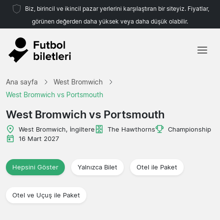
Biz, birincil ve ikincil pazar yerlerini karşılaştıran bir siteyiz. Fiyatlar,
görünen değerden daha yüksek veya daha düşük olabilir.
Ana sayfa
Ana sayfa
West Bromwich
Takımlar
West Bromwich vs Portsmouth
Ligler
West Bromwich vs Portsmouth
Seyahat Acenteleri
West Bromwich, İngiltere
The Hawthorns
Championship
16 Mart 2027
Hepsini Göster
Yalnızca Bilet
Otel ile Paket
Otel ve Uçuş ile Paket