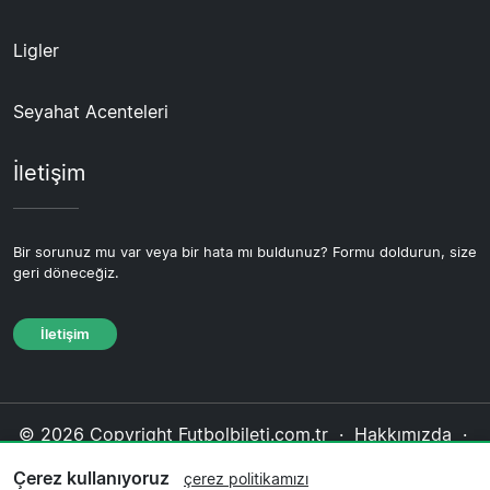
Ligler
Seyahat Acenteleri
İletişim
Bir sorunuz mu var veya bir hata mı buldunuz? Formu doldurun, size
geri döneceğiz.
İletişim
© 2026 Copyright Futbolbileti.com.tr ·
Hakkımızda
·
İletişim
·
Gizlilik politikası
·
Çerez politikası
·
Çerez kullanıyoruz
çerez politikamızı
Editoryal politika