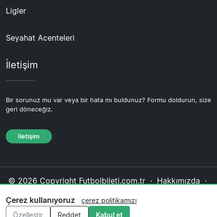
Ligler
Seyahat Acenteleri
İletişim
Bir sorunuz mu var veya bir hata mı buldunuz? Formu doldurun, size
geri döneceğiz.
İletişim
© 2026 Copyright Futbolbileti.com.tr ·
Hakkımızda
·
İletişim
·
Gizlilik politikası
·
Çerez politikası
·
Çerez kullanıyoruz
çerez politikamızı
Editoryal politika
Özelleştir
Reddet
Kabul et