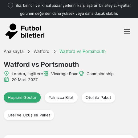
Biz, birincil ve ikincil pazar yerlerini karşılaştıran bir siteyiz. Fiyatlar,
görünen değerden daha yüksek veya daha düşük olabilir.
Ana sayfa
Ana sayfa
Watford
Watford vs Portsmouth
Takımlar
Watford vs Portsmouth
Ligler
Londra, İngiltere
Vicarage Road
Championship
20 Mart 2027
Seyahat Acenteleri
Hepsini Göster
Yalnızca Bilet
Otel ile Paket
Otel ve Uçuş ile Paket