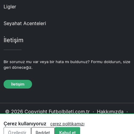
Ligler
Seyahat Acenteleri
İletişim
Bir sorunuz mu var veya bir hata mı buldunuz? Formu doldurun, size
geri döneceğiz.
İletişim
© 2026 Copyright Futbolbileti.com.tr ·
Hakkımızda
·
İletişim
·
Gizlilik politikası
·
Çerez politikası
·
Çerez kullanıyoruz
çerez politikamızı
Editoryal politika
Özelleştir
Reddet
Kabul et