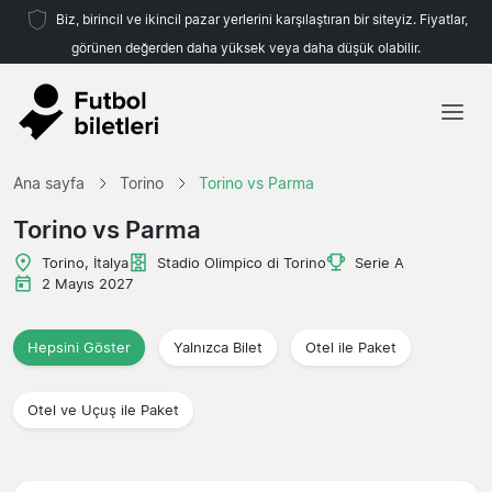
Biz, birincil ve ikincil pazar yerlerini karşılaştıran bir siteyiz. Fiyatlar,
görünen değerden daha yüksek veya daha düşük olabilir.
Ana sayfa
Ana sayfa
Torino
Torino vs Parma
Takımlar
Torino vs Parma
Ligler
Torino, İtalya
Stadio Olimpico di Torino
Serie A
2 Mayıs 2027
Seyahat Acenteleri
Hepsini Göster
Yalnızca Bilet
Otel ile Paket
Otel ve Uçuş ile Paket