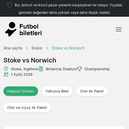
Biz, birincil ve ikincil pazar yerlerini karşılaştıran bir siteyiz. Fiyatlar,
görünen değerden daha yüksek veya daha düşük olabilir.
Ana sayfa
Ana sayfa
Stoke
Stoke vs Norwich
Takımlar
Stoke vs Norwich
Ligler
Stoke, İngiltere
Britannia Stadium
Championship
1 Eylül 2026
Seyahat Acenteleri
Hepsini Göster
Yalnızca Bilet
Otel ile Paket
Otel ve Uçuş ile Paket