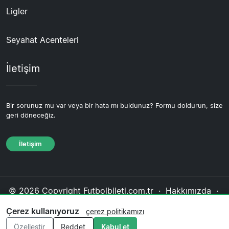
Ligler
Seyahat Acenteleri
İletişim
Bir sorunuz mu var veya bir hata mı buldunuz? Formu doldurun, size
geri döneceğiz.
İletişim
© 2026 Copyright Futbolbileti.com.tr ·
Hakkımızda
·
İletişim
·
Gizlilik politikası
·
Çerez politikası
·
Çerez kullanıyoruz
çerez politikamızı
Editoryal politika
Özelleştir
Reddet
Kabul et