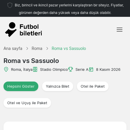
Biz, birincil ve ikincil pazar yerlerini karşılaştıran bir siteyiz. Fiyatlar,
görünen değerden daha yüksek veya daha düşük olabilir.
Ana sayfa
Ana sayfa
Roma
Roma vs Sassuolo
Takımlar
Roma vs Sassuolo
Ligler
Roma, İtalya
Stadio Olimpico
Serie A
8 Kasım 2026
Seyahat Acenteleri
Hepsini Göster
Yalnızca Bilet
Otel ile Paket
Otel ve Uçuş ile Paket