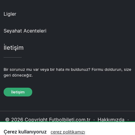
Ligler
Seyahat Acenteleri
İletişim
Bir sorunuz mu var veya bir hata mı buldunuz? Formu doldurun, size
geri döneceğiz.
İletişim
© 2026 Copyright Futbolbileti.com.tr ·
Hakkımızda
·
İletişim
·
Gizlilik politikası
·
Çerez politikası
·
Çerez kullanıyoruz
çerez politikamızı
Editoryal politika