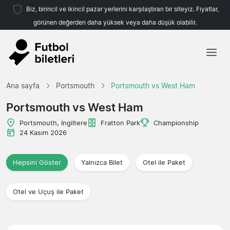
Biz, birincil ve ikincil pazar yerlerini karşılaştıran bir siteyiz. Fiyatlar,
görünen değerden daha yüksek veya daha düşük olabilir.
Ana sayfa
Ana sayfa
Portsmouth
Portsmouth vs West Ham
Takımlar
Portsmouth vs West Ham
Ligler
Portsmouth, İngiltere
Fratton Park
Championship
24 Kasım 2026
Seyahat Acenteleri
Hepsini Göster
Yalnızca Bilet
Otel ile Paket
Otel ve Uçuş ile Paket