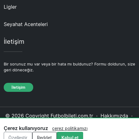
Ligler
Seyahat Acenteleri
İletişim
Bir sorunuz mu var veya bir hata mı buldunuz? Formu doldurun, size
geri döneceğiz.
İletişim
© 2026 Copyright Futbolbileti.com.tr ·
Hakkımızda
·
İletişim
·
Gizlilik politikası
·
Çerez politikası
·
Çerez kullanıyoruz
çerez politikamızı
Editoryal politika
Özelleştir
Reddet
Kabul et