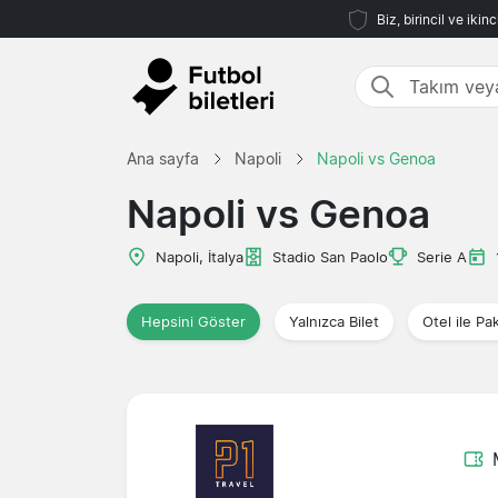
Biz, birincil ve iki
Ana sayfa
Napoli
Napoli vs Genoa
Napoli vs Genoa
Napoli, İtalya
Stadio San Paolo
Serie A
Hepsini Göster
Yalnızca Bilet
Otel ile Pa