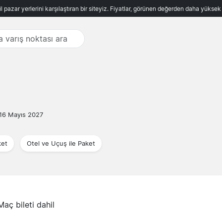
ncil pazar yerlerini karşılaştıran bir siteyiz. Fiyatlar, görünen değerden daha yükse
16 Mayıs 2027
ket
Otel ve Uçuş ile Paket
Maç bileti dahil