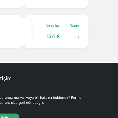
Daha fazla oku/Satın
al
134 €
etişim
 sorunuz mu var veya bir hata mı buldunuz? Formu
durun, size geri döneceğiz.
İletişim