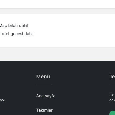
Maç bileti dahil
1 otel gecesi dahil
Menü
İl
Ana sayfa
Bir
bol
dol
Takımlar