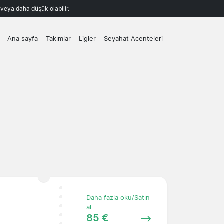
k veya daha düşük olabilir.
Ana sayfa
Takımlar
Ligler
Seyahat Acenteleri
Daha fazla oku/Satın
al
85 €