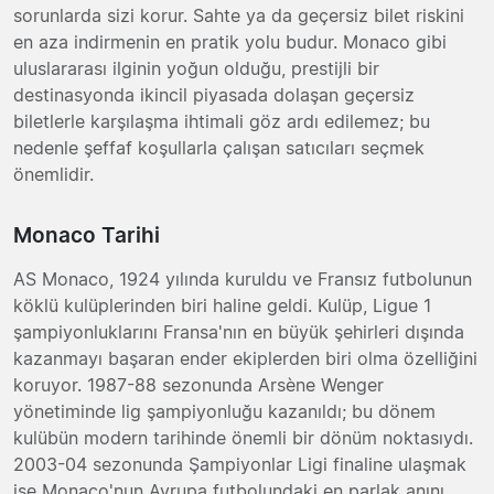
sorunlarda sizi korur. Sahte ya da geçersiz bilet riskini
en aza indirmenin en pratik yolu budur. Monaco gibi
uluslararası ilginin yoğun olduğu, prestijli bir
destinasyonda ikincil piyasada dolaşan geçersiz
biletlerle karşılaşma ihtimali göz ardı edilemez; bu
nedenle şeffaf koşullarla çalışan satıcıları seçmek
önemlidir.
Monaco Tarihi
AS Monaco, 1924 yılında kuruldu ve Fransız futbolunun
köklü kulüplerinden biri haline geldi. Kulüp, Ligue 1
şampiyonluklarını Fransa'nın en büyük şehirleri dışında
kazanmayı başaran ender ekiplerden biri olma özelliğini
koruyor. 1987-88 sezonunda Arsène Wenger
yönetiminde lig şampiyonluğu kazanıldı; bu dönem
kulübün modern tarihinde önemli bir dönüm noktasıydı.
2003-04 sezonunda Şampiyonlar Ligi finaline ulaşmak
ise Monaco'nun Avrupa futbolundaki en parlak anını