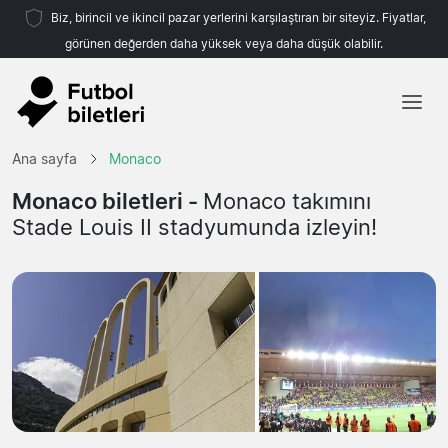
Biz, birincil ve ikincil pazar yerlerini karşılaştıran bir siteyiz. Fiyatlar,
görünen değerden daha yüksek veya daha düşük olabilir.
Ana sayfa
Ana sayfa
Monaco
Takımlar
Monaco biletleri -
Monaco takımını
Stade Louis II stadyumunda izleyin!
Ligler
Seyahat Acenteleri