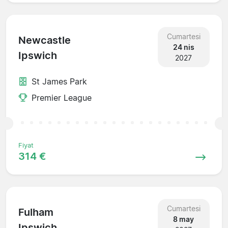
Cumartesi
Newcastle
24 nis
Ipswich
2027
St James Park
Premier League
Fiyat
314 €
Cumartesi
Fulham
8 may
Ipswich