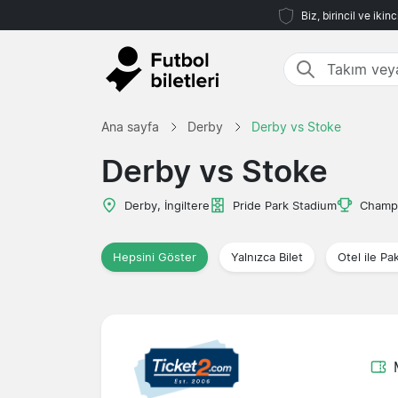
Biz, birincil ve iki
Ana sayfa
Derby
Derby vs Stoke
Derby vs Stoke
Derby, İngiltere
Pride Park Stadium
Champ
Hepsini Göster
Yalnızca Bilet
Otel ile Pa