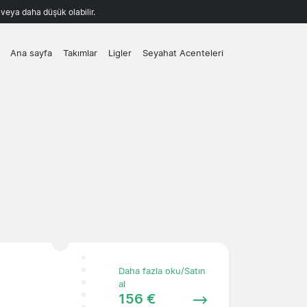
k veya daha düşük olabilir.
Ana sayfa
Takımlar
Ligler
Seyahat Acenteleri
Daha fazla oku/Satın
al
156 €