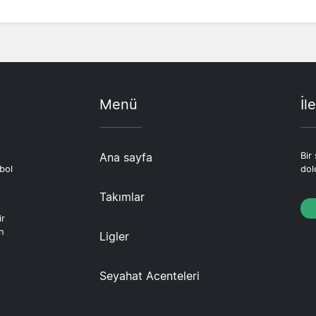
Menü
İl
Ana sayfa
Bir
bol
dol
Takımlar
ir
en
Ligler
Seyahat Acenteleri