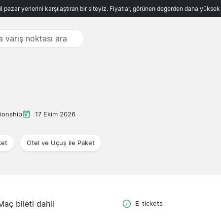
ncil pazar yerlerini karşılaştıran bir siteyiz. Fiyatlar, görünen değerden daha yükse
ionship
17 Ekim 2026
ket
Otel ve Uçuş ile Paket
Maç bileti dahil
E-tickets