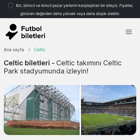
Biz, birincil ve ikincil pazar yerlerini karşılaştıran bir siteyiz. Fiyatlar,
görünen değerden daha yüksek veya daha düşük olabilir.
Ana sayfa
Ana sayfa
Celtic
Takımlar
Celtic biletleri -
Celtic takımını Celtic
Park stadyumunda izleyin!
Ligler
Seyahat Acenteleri