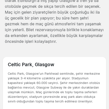
olarak Edinburgh'a iniş yapıp Glasgow'a tren ya da
otobüsle geçmek de sıkça tercih edilen bir seçenek.
Maç için gelen ziyaretçilerin büyük çoğunluğu iki ila
üç gecelik bir plan yapıyor; bu süre hem şehri
gezmek hem de maç günü atmosferini tam yaşamak
için yeterli. Bilet rezervasyonuyla birlikte konaklamayı
da erkenden ayarlamak, özellikle büyük karşılaşmalar
öncesinde işleri kolaylaştırır.
Celtic Park, Glasgow
Celtic Park, Glasgow'un Parkhead semtinde, şehir merkezine
yaklaşık 3-4 kilometre uzaklıkta yer alıyor. Stadyumun
kapasitesi yaklaşık 60.000 seyirci. Şehir merkezinden otobüs
bağlantısı mevcut; Glasgow Subway ile de yakın duraklardan
ulaşmak mümkün. Maç günlerinde ek toplu taşıma seferleri
düzenleniyor, stadyum çevresinde araç park alanı oldukça
sınırlı olduğundan toplu taşıma tercih edilmesi öneriliyor.