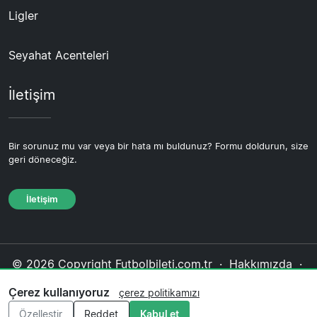
Ligler
Seyahat Acenteleri
İletişim
Bir sorunuz mu var veya bir hata mı buldunuz? Formu doldurun, size
geri döneceğiz.
İletişim
© 2026 Copyright Futbolbileti.com.tr ·
Hakkımızda
·
İletişim
·
Gizlilik politikası
·
Çerez politikası
·
Çerez kullanıyoruz
çerez politikamızı
Editoryal politika
Özelleştir
Reddet
Kabul et