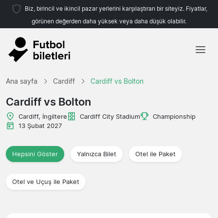
Biz, birincil ve ikincil pazar yerlerini karşılaştıran bir siteyiz. Fiyatlar,
görünen değerden daha yüksek veya daha düşük olabilir.
Ana sayfa
Ana sayfa
Cardiff
Cardiff vs Bolton
Takımlar
Cardiff vs Bolton
Ligler
Cardiff, İngiltere
Cardiff City Stadium
Championship
13 Şubat 2027
Seyahat Acenteleri
Hepsini Göster
Yalnızca Bilet
Otel ile Paket
Otel ve Uçuş ile Paket