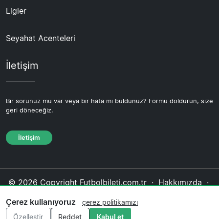
Ligler
Seyahat Acenteleri
İletişim
Bir sorunuz mu var veya bir hata mı buldunuz? Formu doldurun, size
geri döneceğiz.
İletişim
© 2026 Copyright Futbolbileti.com.tr ·
Hakkımızda
·
İletişim
·
Gizlilik politikası
·
Çerez politikası
·
Çerez kullanıyoruz
çerez politikamızı
Editoryal politika
Özelleştir
Reddet
Kabul et