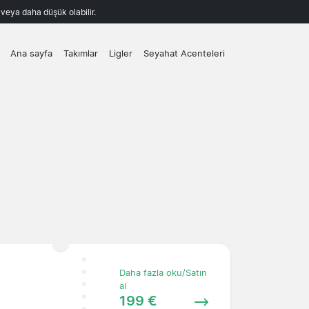
k veya daha düşük olabilir.
Ana sayfa
Takımlar
Ligler
Seyahat Acenteleri
Daha fazla oku/Satın
al
199 €