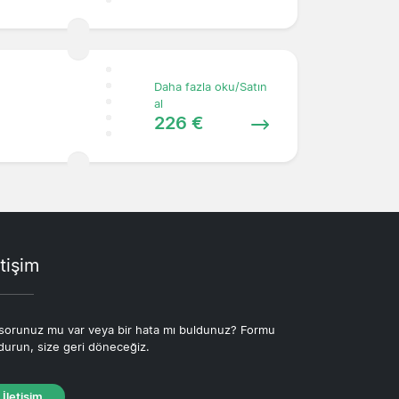
Daha fazla oku/Satın
al
226 €
etişim
 sorunuz mu var veya bir hata mı buldunuz? Formu
durun, size geri döneceğiz.
İletişim