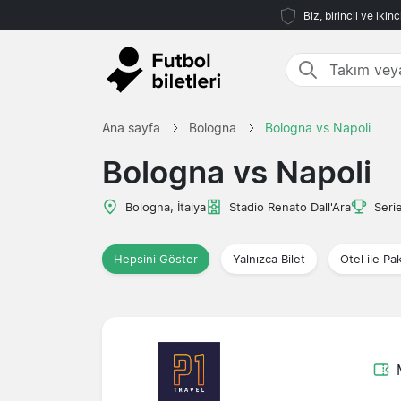
Biz, birincil ve iki
Ana sayfa
Bologna
Bologna vs Napoli
Bologna vs Napoli
Bologna, İtalya
Stadio Renato Dall'Ara
Seri
Hepsini Göster
Yalnızca Bilet
Otel ile Pa