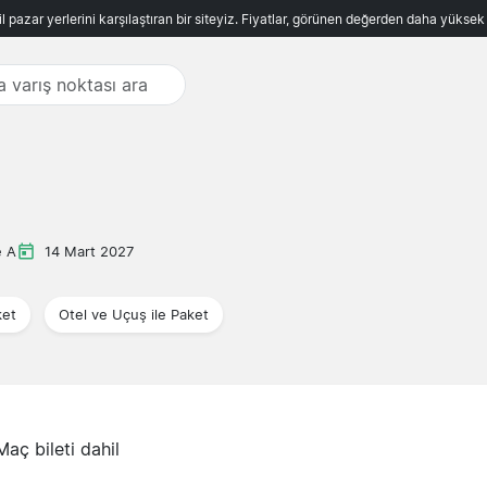
ncil pazar yerlerini karşılaştıran bir siteyiz. Fiyatlar, görünen değerden daha yükse
e A
14 Mart 2027
ket
Otel ve Uçuş ile Paket
Maç bileti dahil