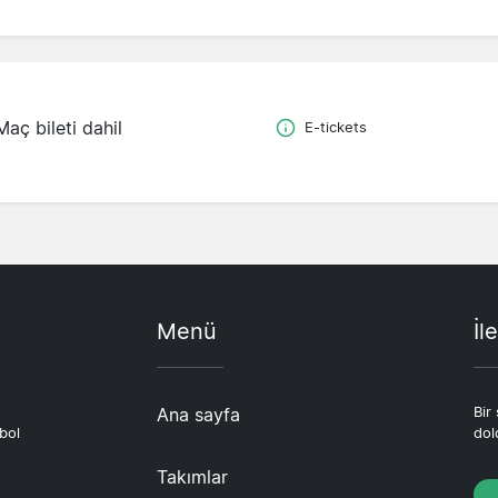
Maç bileti dahil
E-tickets
Menü
İl
Ana sayfa
Bir
bol
dol
Takımlar