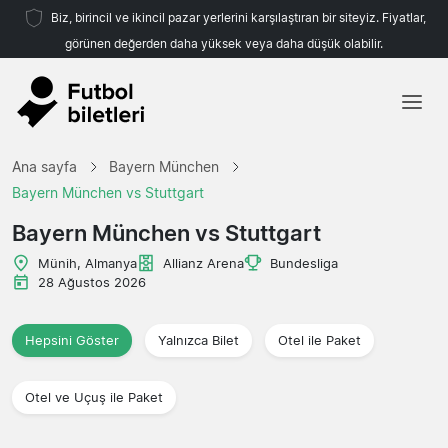
Biz, birincil ve ikincil pazar yerlerini karşılaştıran bir siteyiz. Fiyatlar,
görünen değerden daha yüksek veya daha düşük olabilir.
Ana sayfa
Ana sayfa
Bayern München
Takımlar
Bayern München vs Stuttgart
Ligler
Bayern München vs Stuttgart
Seyahat Acenteleri
Münih, Almanya
Allianz Arena
Bundesliga
28 Ağustos 2026
Hepsini Göster
Yalnızca Bilet
Otel ile Paket
Otel ve Uçuş ile Paket