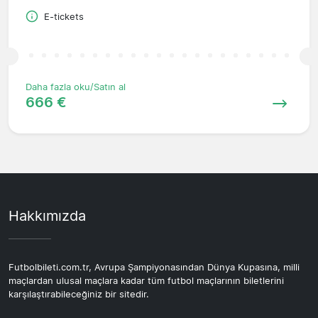
E-tickets
Daha fazla oku/Satın al
666 €
Hakkımızda
Futbolbileti.com.tr, Avrupa Şampiyonasından Dünya Kupasına, milli
maçlardan ulusal maçlara kadar tüm futbol maçlarının biletlerini
karşılaştırabileceğiniz bir sitedir.