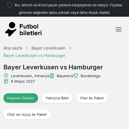
Biz, birincil ve ikincil pazar yerlerini karşılaştıran bir siteyiz. Fiyatlar,
görünen değerden daha yüksek veya daha düşük olabilir.
Ana sayfa
Ana sayfa
Bayer Leverkusen
Takımlar
Bayer Leverkusen vs Hamburger
Ligler
Bayer Leverkusen vs Hamburger
Seyahat Acenteleri
Leverkusen, Almanya
Bayarena
Bundesliga
8 Mayıs 2027
Hepsini Göster
Yalnızca Bilet
Otel ile Paket
Otel ve Uçuş ile Paket