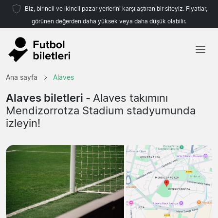
Biz, birincil ve ikincil pazar yerlerini karşılaştıran bir siteyiz. Fiyatlar,
görünen değerden daha yüksek veya daha düşük olabilir.
Ana sayfa
Ana sayfa
Alaves
Takımlar
Alaves biletleri -
Alaves takımını
Mendizorrotza Stadium stadyumunda
Ligler
izleyin!
Seyahat Acenteleri