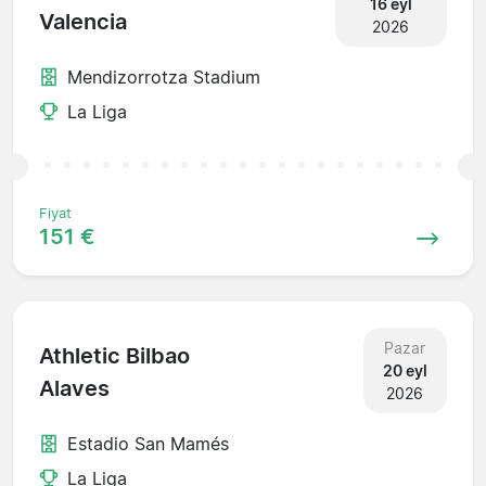
16 eyl
Valencia
2026
Mendizorrotza Stadium
La Liga
Fiyat
151 €
Pazar
Athletic Bilbao
20 eyl
Alaves
2026
Estadio San Mamés
La Liga