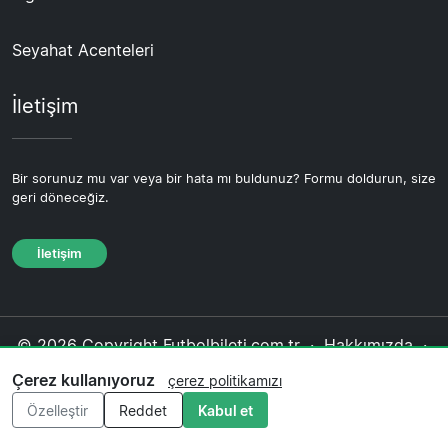
Seyahat Acenteleri
İletişim
Bir sorunuz mu var veya bir hata mı buldunuz? Formu doldurun, size
geri döneceğiz.
İletişim
© 2026 Copyright Futbolbileti.com.tr ·
Hakkımızda
·
İletişim
·
Gizlilik politikası
·
Çerez politikası
·
Çerez kullanıyoruz
çerez politikamızı
Editoryal politika
Özelleştir
Reddet
Kabul et